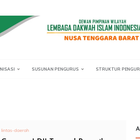
LDII NTB
DII NUSA TENGGA
BARAT
NISASI
SUSUNAN PENGURUS
STRUKTUR PENGUR
A
lintas-daerah