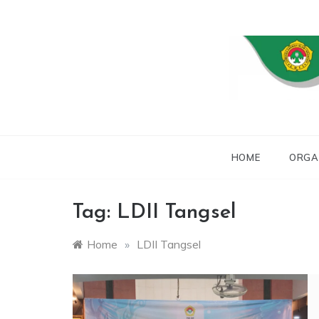
Skip
to
content
WEBSITE RESMI 
L
HOME
ORGA
Tag:
LDII Tangsel
Home
»
LDII Tangsel