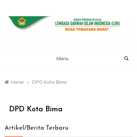
Skip
to
content
WEBSITE RESMI LDII NTB
LDII NUSA
TENGGARA
Menu
BARAT
Home
»
DPD Kota Bima
DPD Kota Bima
Artikel/Berita Terbaru