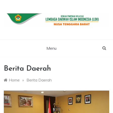
Skip
to
content
WEBSITE RESMI LDII NTB
LDII NUSA
TENGGARA
Menu
BARAT
Berita Daerah
Home
»
Berita Daerah