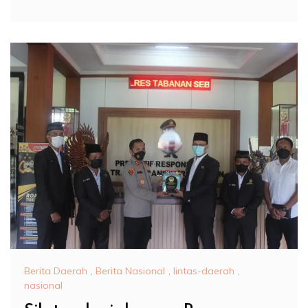
Berita Daerah
,
Berita Nasional
,
lintas-daerah
,
nasional