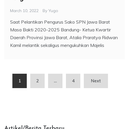
March 10, 2022
By
Yugo
Saat Pelantikan Pengurus Sako SPN Jawa Barat
Masa Bakti 2020-2025 Bandung- Ketua Kwartir
Daerah Provinsi Jawa Barat, Atalia Praratya Ridwan
Kamil melantik sekaligus mengukuhkan Majelis
Posts
1
2
…
4
Next
pagination
Artikel/Berita Terbaru