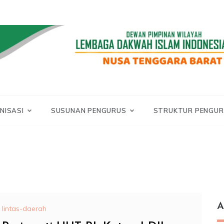
LDII NTB
DII NUSA TENGGA
BARAT
NISASI
SUSUNAN PENGURUS
STRUKTUR PENGUR
A
lintas-daerah