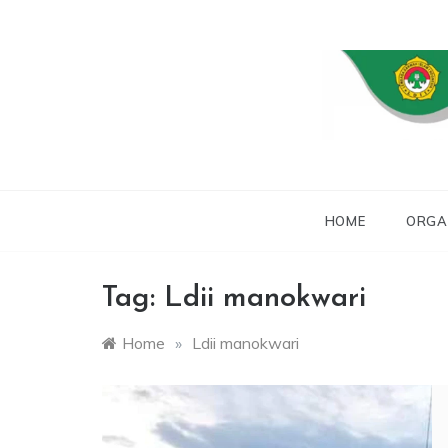
Skip
to
content
WEBSITE RESMI 
L
HOME
ORGA
Tag:
Ldii manokwari
Home
»
Ldii manokwari