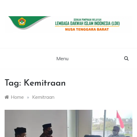
Skip
to
content
WEBSITE RESMI LDII NTB
LDII NUSA
TENGGARA
Menu
BARAT
Tag:
Kemitraan
Home
»
Kemitraan