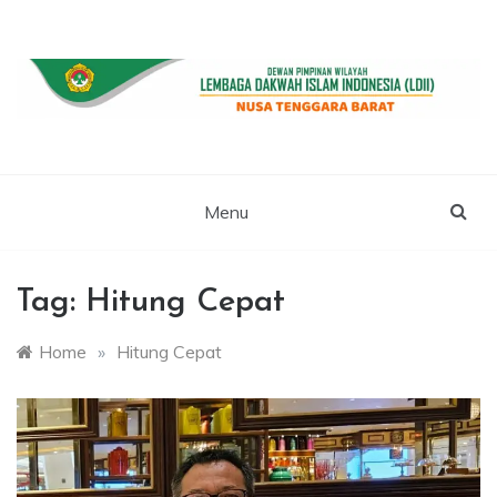
Skip
to
content
WEBSITE RESMI LDII NTB
LDII NUSA
TENGGARA
Menu
BARAT
Tag:
Hitung Cepat
Home
»
Hitung Cepat