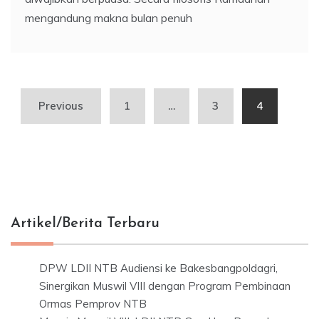
mengandung makna bulan penuh
Posts
Previous
1
…
3
4
pagination
Artikel/Berita Terbaru
DPW LDII NTB Audiensi ke Bakesbangpoldagri,
Sinergikan Muswil VIII dengan Program Pembinaan
Ormas Pemprov NTB