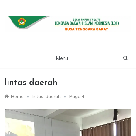
Skip
to
content
WEBSITE RESMI LDII NTB
LDII NUSA
TENGGARA
Menu
BARAT
lintas-daerah
Home
»
lintas-daerah
»
Page 4