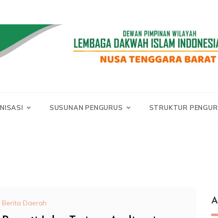
LDII NTB
DII NUSA TENGGA
BARAT
NISASI
SUSUNAN PENGURUS
STRUKTUR PENGUR
A
Berita Daerah