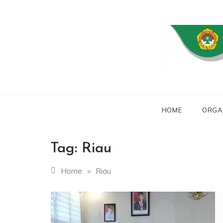
Skip
to
content
WEBSITE RESMI 
L
HOME
ORGA
Tag:
Riau
Home
»
Riau