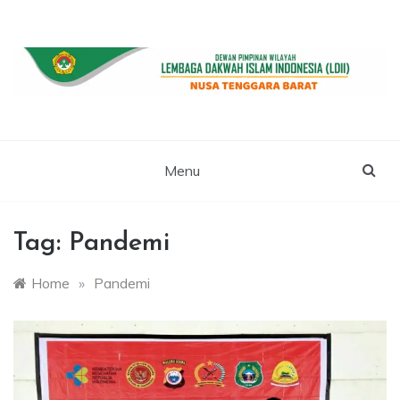
Skip
to
content
WEBSITE RESMI LDII NTB
LDII NUSA
TENGGARA
Menu
BARAT
Tag:
Pandemi
Home
»
Pandemi