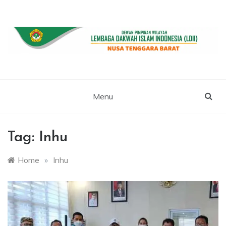
Skip
to
content
WEBSITE RESMI LDII NTB
LDII NUSA
TENGGARA
Menu
BARAT
Tag:
Inhu
Home
»
Inhu