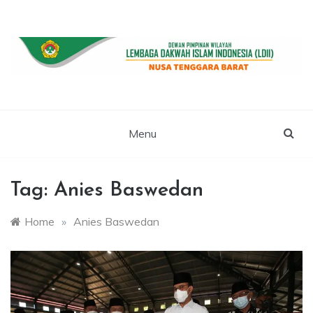
Skip
to
content
WEBSITE RESMI LDII NTB
LDII NUSA
TENGGARA
Menu
BARAT
Tag:
Anies Baswedan
Home
»
Anies Baswedan