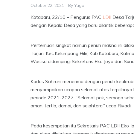
October 22, 2021
By
Yugo
Kotabaru, 22/10 – Pengurus PAC
LDII
Desa Tarj
dengan Kepala Desa yang baru dilantik beberapa 
Pertemuan singkat namun penuh makna ini dilak
Tarjun, Kec.Kelumpang Hilir, Kab.Kotabaru, Kal
Wasiso didampingi Sekretaris Eko Joyo dan Suna
Kades Sahrani menerima dengan penuh keakrab
menyampaikan ucapan selamat atas terpilihnya 
periode 2021-2027. “Selamat pak, semoga sehat
aman, tertib, damai, dan sejahtera,” ucap Riyadi.
Pada kesempatan itu Sekretaris PAC LDII Eko J
dan akan dilakukan, termasuk diantaranya menge