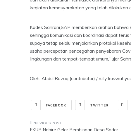
kegiatan kemasyarakatan yang telah dilakukan o
Kades Sahrani,SAP memberikan arahan bahwa sila
sehingga komunikasi dan koordinasi dapat terus 
supaya tetap selalu menjalankan protokol keseh
usaha percepatan pencegahan penyebaran Covid-
lingkungan dan tempat-tempat umum,” ujar Sah
Oleh: Abdul Rozaq (contributor) / rully kuswahyudi
FACEBOOK
TWITTER
Post
FKUB Nabire Gelar Pembinaan Desa Sadar