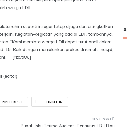
leh warga LDII.
turrahim seperti ini agar tetap dijaga dan ditingkatkan
A
terjalin. Kegiatan-kegiatan yang ada di LDII, tambahnya,
atan. “Kami meminta warga LDII dapat turut andil dalam
19. Baik dengan menjalankan prokes di rumah, masjid,
rani. [rzq/d86]
 (editor)
PINTEREST
LINKEDIN
Bupati Inhu Terima Audiensi Pengurus LDII Riau