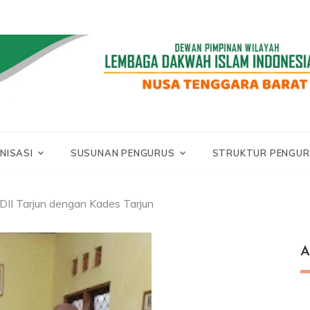
LDII NTB
DII NUSA TENGGA
BARAT
NISASI
SUSUNAN PENGURUS
STRUKTUR PENGUR
DII Tarjun dengan Kades Tarjun
A