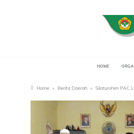
Skip
to
content
WEBSITE RESMI 
L
HOME
ORGA
Home
»
Berita Daerah
»
Silaturohim PAC L